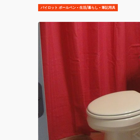
パイロット ボールペン
•
生活/暮らし
•
筆記用具