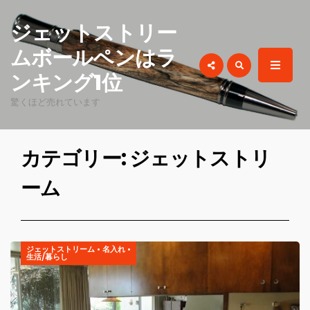
for:
ジェットストリー
ムボールペンはラ
ンキング1位
驚くほど売れています
カテゴリー: ジェットストリ
ーム
ジェットストリーム
•
名入れ
•
生活/暮らし