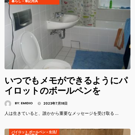
暮らし
•
筆記用具
いつでもメモができるようにパ
イロットのボールペンを
BY:
EMIDIO
2023年7月18日
人は生きていると、誰かから重要なメッセージを受け取る …
パイロット ボールペン
•
生活/