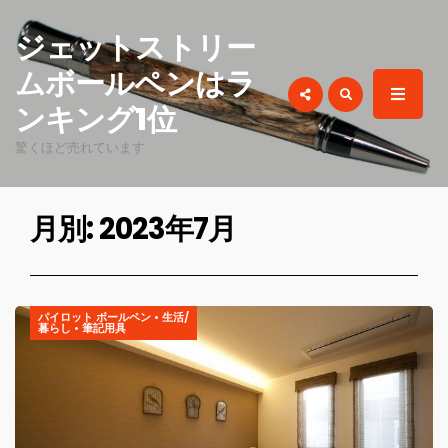
for:
ジェットストリー
ムボールペンはラ
ンキング1位
驚くほど売れています
月別: 2023年7月
パイロット ボールペン
•
生活/
暮らし
•
筆記用具