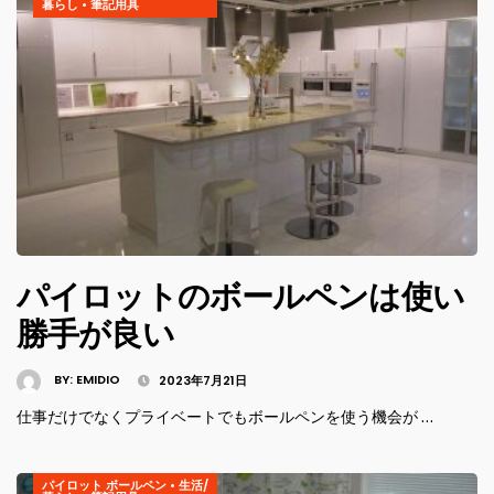
暮らし
•
筆記用具
パイロットのボールペンは使い
勝手が良い
BY:
EMIDIO
2023年7月21日
仕事だけでなくプライベートでもボールペンを使う機会が …
パイロット ボールペン
•
生活/