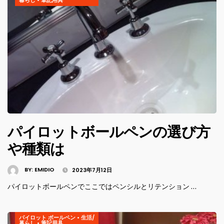
パイロットボールペンの選び方
や種類は
BY:
EMIDIO
2023年7月12日
パイロットボールペンでここではペンシルとリテンション …
パイロット ボールペン
•
生活/
暮らし
•
筆記用具