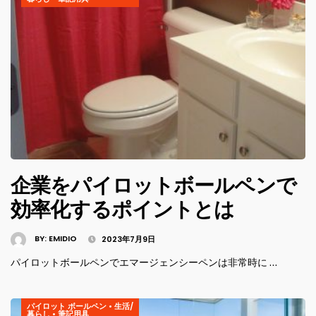
企業をパイロットボールペンで
効率化するポイントとは
BY:
EMIDIO
2023年7月9日
パイロットボールペンでエマージェンシーペンは非常時に …
パイロット ボールペン
•
生活/
暮らし
•
筆記用具