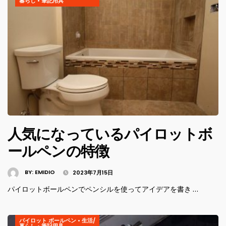
暮らし
•
筆記用具
人気になっているパイロットボ
ールペンの特徴
BY:
EMIDIO
2023年7月15日
パイロットボールペンでペンシルを使ってアイデアを書き …
パイロット ボールペン
•
生活/
暮らし
•
筆記用具