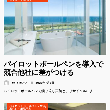
パイロットボールペンを導入で
競合他社に差がつける
BY:
EMIDIO
2023年7月6日
パイロットボールペンで繰り返し実施と、リサイクルによ …
パイロット ボールペン
•
生活/
暮らし
•
筆記用具